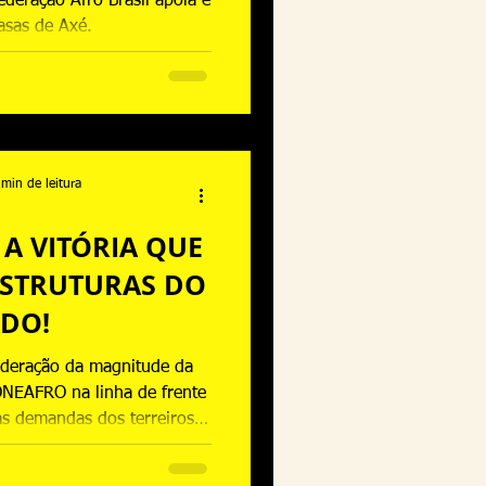
ederação Afro Brasil apoia e
casas de Axé.
 min de leitura
 A VITÓRIA QUE
ESTRUTURAS DO
ADO!
ederação da magnitude da
NEAFRO na linha de frente
as demandas dos terreiros
a. Para o povo do Axé, isso
m "balcão de defesa" dentro