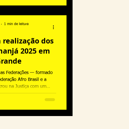
 municipal.
1 min de leitura
a realização dos
emanjá 2025 em
Grande
 das Federações — formado
deração Afro Brasil e a
rou na Justiça com um
vo. O objetivo era garantir
tes, pedindo o retorno da
iberação das tendas de apoio
 de veículos, facilitando a
a 10 de outubro de 2025, a
da comunidade e mandou a