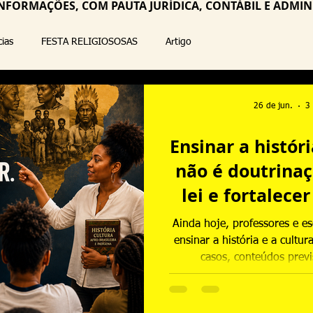
NFORMAÇÕES, COM PAUTA JURÍDICA, CONTÁBIL E ADMINI
cias
FESTA RELIGIOSOSAS
Artigo
26 de jun.
3 
Ensinar a históri
não é doutrinaç
lei e fortalece
Ainda hoje, professores e e
ensinar a história e a cultur
casos, conteúdos previ
confundidos com doutrinação r
ensinar a contribuição dos 
para a formação do Brasil n