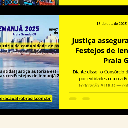
da estrutura
13 de out. de 2025
Justiça assegur
Festejos de I
Praia 
Diante disso, o Consórcio
por entidades como a Fe
Federação ATUCO — ent
Mandado de Segurança Coleti
os direitos dos participan
energia elétrica pública, a l
e a permissão para a entrada
logística do evento. No di
Justiça decidiu a favor 