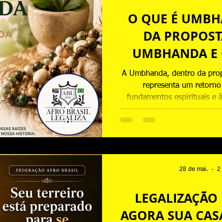
O QUE É UMB
DA PROPOST
UMBHANDA E 
ORI
A Umbhanda, dentro da pro
representa um retorno 
fundamentos espirituais e à
afro-brasileiras. Este art
significado e compromisso co
preservação da memória ance
identidade 
28 de mai.
2
LEGALIZAÇÃO 
AGORA SUA CASA