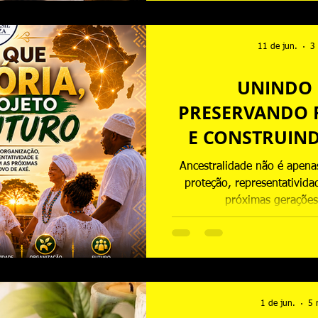
É um dever da escola e 
estuda
11 de jun.
3 
UNINDO 
PRESERVANDO
E CONSTRUIN
Ancestralidade não é apena
proteção, representativid
próximas gerações
1 de jun.
5 