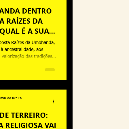
HANDA DENTRO
A RAÍZES DA
QUAL É A SUA
GEM?
posta Raízes da Umbhanda,
à ancestralidade, aos
 valorização das tradições
igo apresenta sua origem,
m a consciência religiosa, a
stral e o fortalecimento da
espiritual.
 min de leitura
DE TERREIRO:
 RELIGIOSA VAI