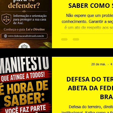
SABER COMO 
Não espere que um proble
conhecimento. Garantir a seg
é um ato de respeito aos se
ancestra
20 de mai.
4
DEFESA DO TE
ABETA DA FE
BRA
Defesa do terreiro, direi