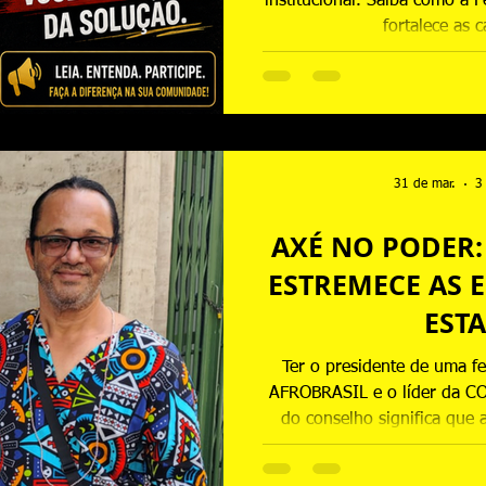
institucional. Saiba como a F
fortalece as 
31 de mar.
3
AXÉ NO PODER:
ESTREMECE AS 
EST
Ter o presidente de uma f
AFROBRASIL e o líder da CO
do conselho significa que 
terão voz técnica e polític
representa a conquista de u