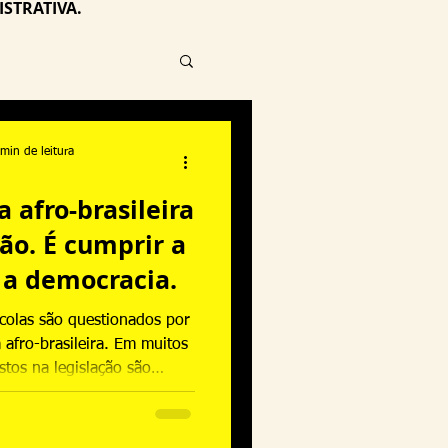
STRATIVA.
min de leitura
a afro-brasileira
ão. É cumprir a
r a democracia.
scolas são questionados por
a afro-brasileira. Em muitos
stos na legislação são
eligiosa. Mas a lei é clara:
povos africanos e indígenas
ão é uma opção pedagógica.