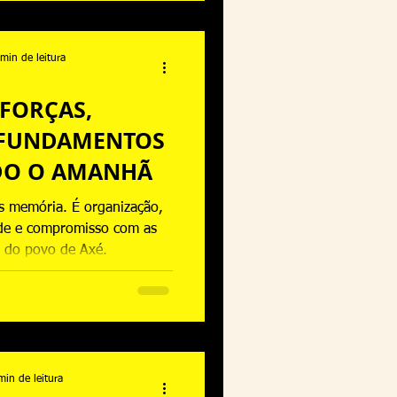
um direito de todos os
ntes.
min de leitura
FORÇAS,
 FUNDAMENTOS
DO O AMANHÃ
s memória. É organização,
ade e compromisso com as
 do povo de Axé.
min de leitura