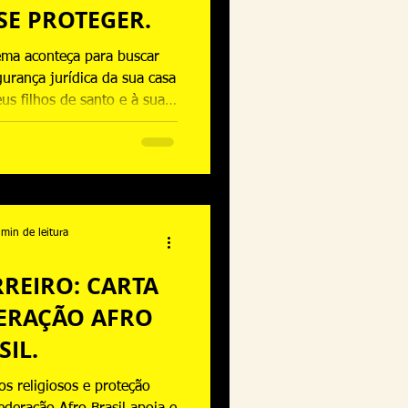
SE PROTEGER.
ma aconteça para buscar
urança jurídica da sua casa
us filhos de santo e à sua
lidade.
 min de leitura
RREIRO: CARTA
DERAÇÃO AFRO
SIL.
tos religiosos e proteção