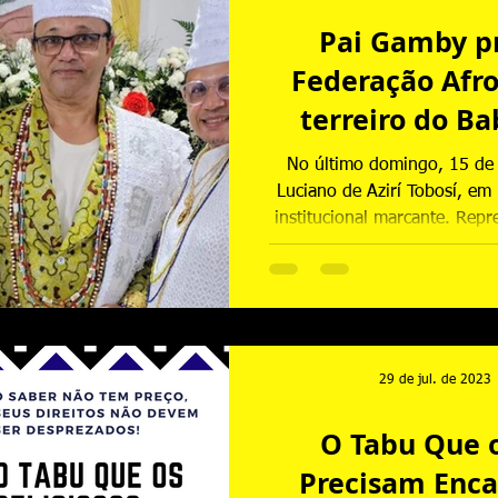
Pai Gamby p
Federação Afro 
terreiro do B
Azirí Tobosí 
No último domingo, 15 de 
Luciano de Azirí Tobosí, em
institucional marcante. Rep
Brasil Legaliza, estiveram 
Gamby Ty Sango, a assess
Andria D’Oxum e a repres
Maceió, Ek
29 de jul. de 2023
O Tabu Que o
Precisam Enca