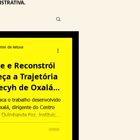
STRATIVA.
min de leitura
te e Reconstrói
eça a Trajetória
ecyh de Oxalá e
e Umbanda e
aca o trabalho desenvolvido
nda Foz
xalá, dirigente do Centro
 Quimbanda Foz, instituição
e abril de 2014 e que, ao
ído uma trajetória marcada
ento e compromisso com os