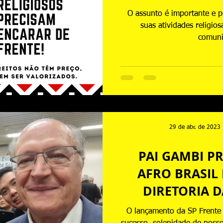
O assunto é importante e p
suas atividades religio
comuni
29 de abr. de 2023
PAI GAMBI P
AFRO BRASIL
DIRETORIA D
CID
O lançamento da SP Frente