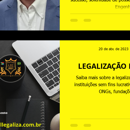
sucesso, solenidade de posse
Engenh
20 de abr. de 2023
LEGALIZAÇÃO 
Saiba mais sobre a legaliz
instituições sem fins lucra
ONGs, fundaçõe