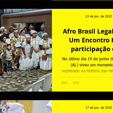
fundamentos das tradiç
23 de jun. de 2025
Afro Brasil Leg
Um Encontro 
participação
No último dia 19 de junho d
(AL) viveu um momento
registrado na história das re
Brasil. A presença da Federa
solo alagoano foi mais do 
gesto de aproximação, acol
construção de pontes com o
comunidades relig
17 de jun. de 2025