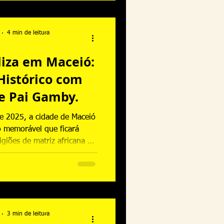
ões afro-brasileiras.
4 min de leitura
aliza em Maceió:
Histórico com
 e Pai Gamby.
e 2025, a cidade de Maceió
 memorável que ficará
ligiões de matriz africana no
ção Afro Brasil Legaliza em
que institucional — foi um
himento, reconhecimento e
s terreiros, lideranças e
iosas da região.
3 min de leitura