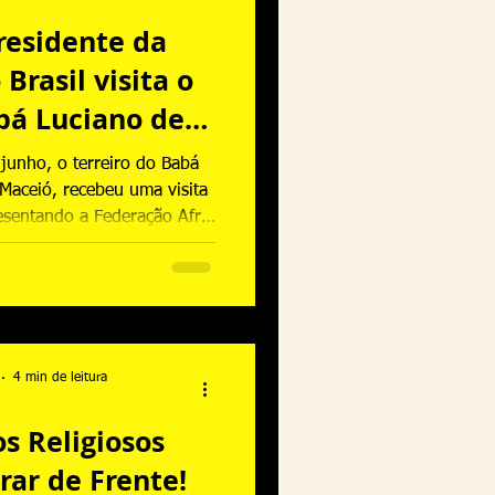
residente da
Brasil visita o
abá Luciano de
em Maceio-AL.
junho, o terreiro do Babá
 Maceió, recebeu uma visita
resentando a Federação Afro
presentes o presidente Pai
ora da presidência Ekedy
entante institucional em
edy Nadjá.
4 min de leitura
s Religiosos
rar de Frente!