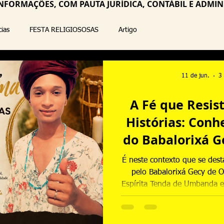
NFORMAÇÕES, COM PAUTA JURÍDICA, CONTÁBIL E ADMINI
cias
FESTA RELIGIOSOSAS
Artigo
11 de jun.
3 
A Fé que Resis
Histórias: Conh
do Babalorixá G
da Tenda d
É neste contexto que se dest
Quimba
pelo Babalorixá Gecy de O
Espírita Tenda de Umbanda e
religiosa fundada em 14 d
longo dos anos, tem constru
pela resistência, acolhim