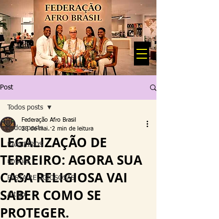
Post
Todos posts
Federação Afro Brasil
Todos posts
28 de mai.
2 min de leitura
LEGALIZAÇÃO DE
PARCEIROS
TERREIRO: AGORA SUA
noticias
CASA RELIGIOSA VAI
FESTA RELIGIOSOSAS
SABER COMO SE
Artigo
PROTEGER.