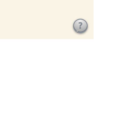
Coleção Raízes da Umbhanda – Mestre 
Kaluanã
Já estão disponíveis os livros "O Guardião da 
Roda de Fogo" e o "Volume II" (impresso e e-
book).
Federação Afro-Brasil
Em defesa da liberdade religiosa, do 
respeito às tradições e dos direitos 
garantidos pela Constituição Federal.
afro brasil
umbhanda